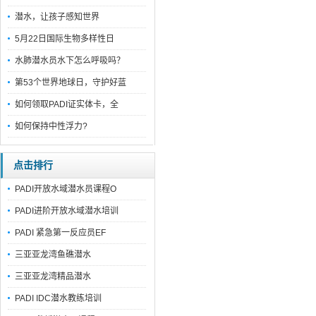
潜水，让孩子感知世界
5月22日国际生物多样性日
水肺潜水员水下怎么呼吸吗？
第53个世界地球日，守护好蓝
如何领取PADI证实体卡，全
如何保持中性浮力?
点击排行
PADI开放水域潜水员课程O
PADI进阶开放水域潜水培训
PADI 紧急第一反应员EF
三亚亚龙湾鱼礁潜水
三亚亚龙湾精品潜水
PADI IDC潜水教练培训