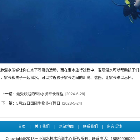
水肺潜水能够让你在水下呼吸的运动，而在潜水旅行过程中，发现潜水可以帮助孩子们
信，家长和孩子一起潜水，可以拉近孩子家长之间的距离、信任。让家长难以忘怀。
上一篇：
最受欢迎的5种水肺专长课程
[2024-6-28]
下一篇：
5月22日国际生物多样性日
[2023-5-24]
首页
|
关于我们
|
网站地图
|
联系我们
|
留言反馈
Copyright@2018三亚潜水技术培训中心 版权所有；联系电话：18889906090