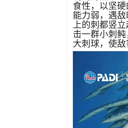
食性，以坚硬
能力弱，遇敌
上的刺都竖立
击一群小刺鲀
大刺球，使敌