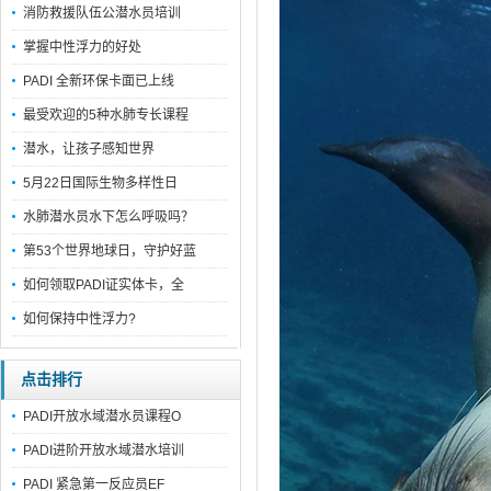
消防救援队伍公潜水员培训
掌握中性浮力的好处
PADI 全新环保卡面已上线
最受欢迎的5种水肺专长课程
潜水，让孩子感知世界
5月22日国际生物多样性日
水肺潜水员水下怎么呼吸吗？
第53个世界地球日，守护好蓝
如何领取PADI证实体卡，全
如何保持中性浮力?
点击排行
PADI开放水域潜水员课程O
PADI进阶开放水域潜水培训
PADI 紧急第一反应员EF