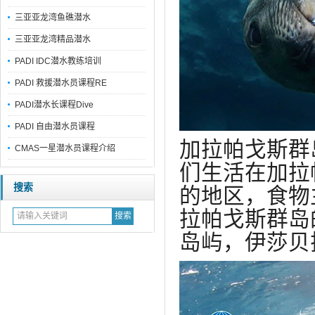
三亚亚龙湾鱼礁潜水
三亚亚龙湾精品潜水
PADI IDC潜水教练培训
PADI 救援潜水员课程RE
PADI潜水长课程Dive
PADI 自由潜水员课程
加拉帕戈斯群
CMAS一星潜水员课程介绍
们生活在加拉
搜索
的地区，食物
拉帕戈斯群岛
岛屿，伊莎贝