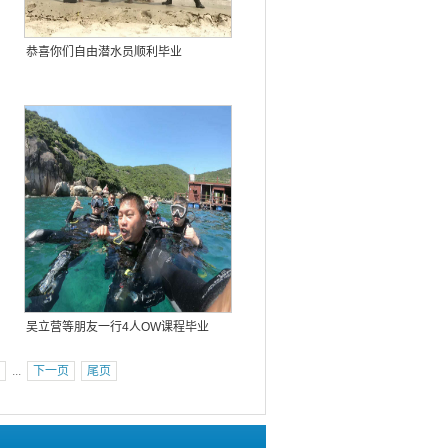
恭喜你们自由潜水员顺利毕业
吴立营等朋友一行4人OW课程毕业
...
下一页
尾页