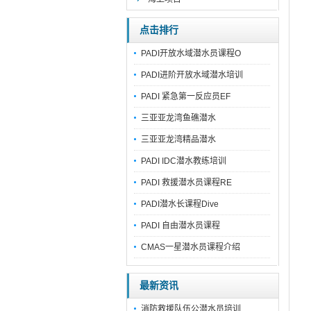
点击排行
PADI开放水域潜水员课程O
PADI进阶开放水域潜水培训
PADI 紧急第一反应员EF
三亚亚龙湾鱼礁潜水
三亚亚龙湾精品潜水
PADI IDC潜水教练培训
PADI 救援潜水员课程RE
PADI潜水长课程Dive
PADI 自由潜水员课程
CMAS一星潜水员课程介绍
最新资讯
消防救援队伍公潜水员培训