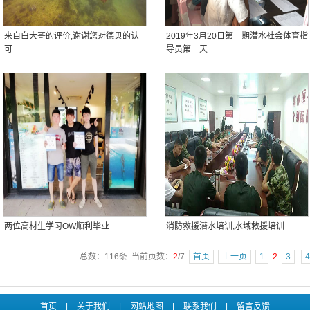
来自白大哥的评价,谢谢您对德贝的认
2019年3月20日第一期潜水社会体育指
可
导员第一天
两位高材生学习OW顺利毕业
消防救援潜水培训,水域救援培训
总数：116条 当前页数：
2
/7
首页
上一页
1
2
3
4
首页
|
关于我们
|
网站地图
|
联系我们
|
留言反馈