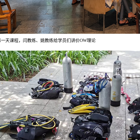
第一天课程，
闫教练、姚教练给学员们讲价OW理论