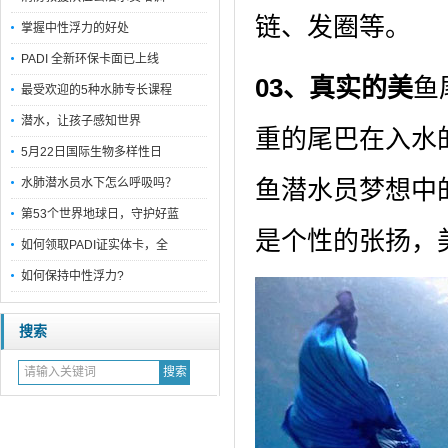
链、发圈等。
掌握中性浮力的好处
PADI 全新环保卡面已上线
03
、
真实的美
鱼
最受欢迎的5种水肺专长课程
潜水，让孩子感知世界
重的尾巴在入水
5月22日国际生物多样性日
鱼潜水员梦想中
水肺潜水员水下怎么呼吸吗？
第53个世界地球日，守护好蓝
是个性的张扬，
如何领取PADI证实体卡，全
如何保持中性浮力?
搜索