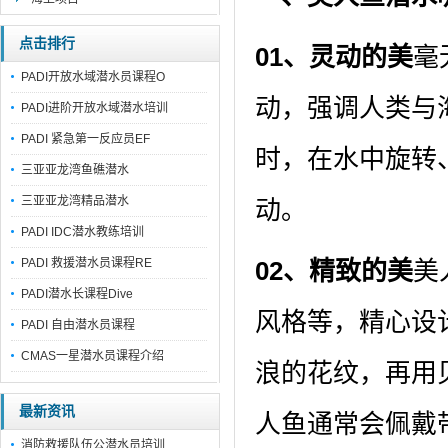
点击排行
01
、
灵动的美
毫
PADI开放水域潜水员课程O
动，强调人类与
PADI进阶开放水域潜水培训
PADI 紧急第一反应员EF
时，在水中旋转
三亚亚龙湾鱼礁潜水
三亚亚龙湾精品潜水
动。
PADI IDC潜水教练培训
PADI 救援潜水员课程RE
02
、
精致的美
美
PADI潜水长课程Dive
风格等，精心设
PADI 自由潜水员课程
CMAS一星潜水员课程介绍
浪的花纹，再用
最新资讯
人鱼通常会佩戴
消防救援队伍公潜水员培训