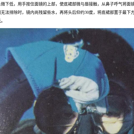
头微下低，用手按住面镜的上部，使底裙部微与唇接触，从鼻子呼气将面
到无法排除时，镜内尚残留些水，再将头后仰约
30
度，将底裙部置于最下
光。