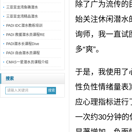
除了广为流传的
三亚亚龙湾鱼礁潜水
三亚亚龙湾精品潜水
始关注休闲潜水
PADI IDC潜水教练培训
询师，我一直试
PADI 救援潜水员课程RE
PADI潜水长课程Dive
多“爽”。
PADI 自由潜水员课程
CMAS一星潜水员课程介绍
于是，我使用了
搜索
性负性情绪量表
应心理指标进行
一次约30分钟