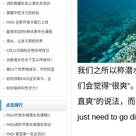
消防救援队伍公潜水员培训
掌握中性浮力的好处
PADI 全新环保卡面已上线
最受欢迎的5种水肺专长课程
潜水，让孩子感知世界
5月22日国际生物多样性日
水肺潜水员水下怎么呼吸吗？
我们之所以称潜
第53个世界地球日，守护好蓝
如何领取PADI证实体卡，全
们会觉得“很爽
如何保持中性浮力?
直爽”的说法，而国外潜
点击排行
just need to go 
PADI开放水域潜水员课程O
PADI进阶开放水域潜水培训
PADI 紧急第一反应员EF