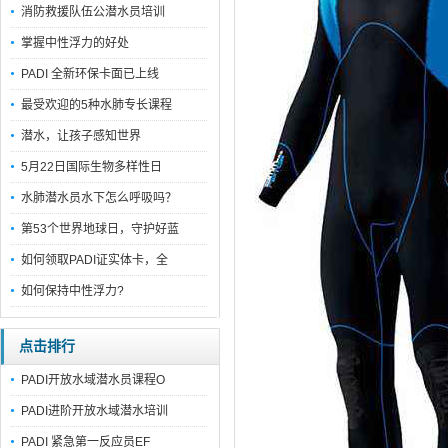
消防救援队伍公潜水员培训
掌握中性浮力的好处
PADI 全新环保卡面已上线
最受欢迎的5种水肺专长课程
潜水，让孩子感知世界
5月22日国际生物多样性日
水肺潜水员水下怎么呼吸吗？
第53个世界地球日，守护好蓝
如何领取PADI证实体卡，全
如何保持中性浮力?
点击排行
PADI开放水域潜水员课程O
PADI进阶开放水域潜水培训
PADI 紧急第一反应员EF