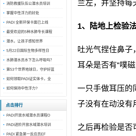
兰左，并坚持每
消防救援队伍公潜水员培训
掌握中性浮力的好处
PADI 全新环保卡面已上线
1、陆地上检验
最受欢迎的5种水肺专长课程
潜水，让孩子感知世界
吐光气捏住鼻子
5月22日国际生物多样性日
水肺潜水员水下怎么呼吸吗？
耳朵是否有“噗
第53个世界地球日，守护好蓝
如何领取PADI证实体卡，全
一只手做耳压的
如何保持中性浮力?
子没有在动没有
点击排行
PADI开放水域潜水员课程O
PADI进阶开放水域潜水培训
之后再检验是否
PADI 紧急第一反应员EF